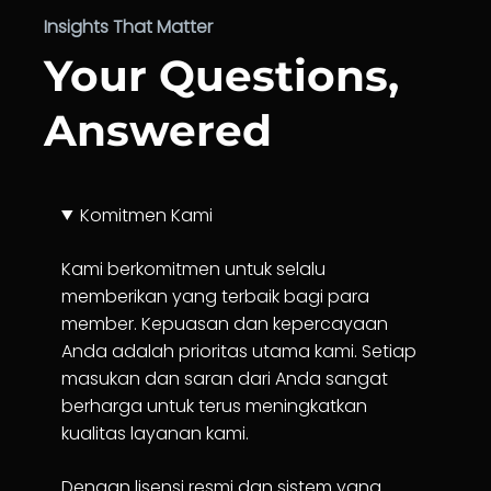
Online
Insights That Matter
yang
Your Questions,
Banyak
Digunakan:
Answered
Apa
Rahasia
di
Balik
Komitmen Kami
Keramaiannya?
(Cek
Kami berkomitmen untuk selalu
Standar
memberikan yang terbaik bagi para
Kualitasnya
member. Kepuasan dan kepercayaan
Di
Anda adalah prioritas utama kami. Setiap
Sini)
masukan dan saran dari Anda sangat
berharga untuk terus meningkatkan
kualitas layanan kami.
Dengan lisensi resmi dan sistem yang