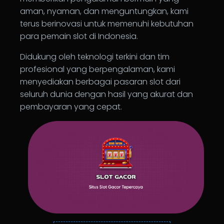
aman, nyaman, dan menguntungkan, kami
terus berinovasi untuk memenuhi kebutuhan
para pemain slot di Indonesia.
Didukung oleh teknologi terkini dan tim
profesional yang berpengalaman, kami
menyediakan berbagai pasaran slot dari
seluruh dunia dengan hasil yang akurat dan
pembayaran yang cepat.