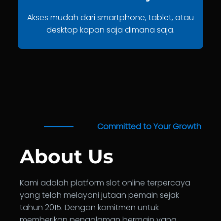
Akses mudah dari smartphone, tablet, atau
desktop kapan saja dimana saja.
Committed to Your Growth
About Us
Kami adalah platform slot online terpercaya
yang telah melayani jutaan pemain sejak
tahun 2015. Dengan komitmen untuk
memberikan pengalaman bermain yang