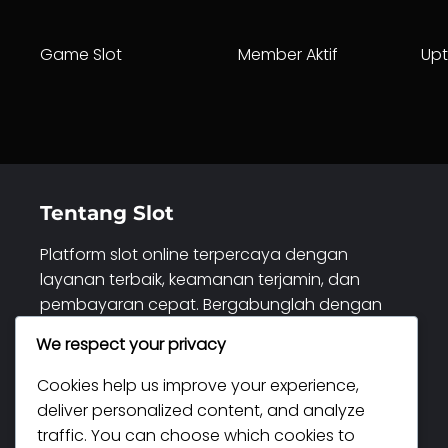
Game Slot
Member Aktif
Upt
Tentang Slot
Platform slot online terpercaya dengan
layanan terbaik, keamanan terjamin, dan
pembayaran cepat. Bergabunglah dengan
jutaan pemain yang puas.
We respect your privacy
Layanan
Cookies help us improve your experience,
Home
deliver personalized content, and analyze
Blog
traffic. You can choose which cookies to
About Us