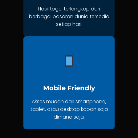
Hasil togel terlengkap dari
berbagai pasaran dunia tersedia
setiap hari.
Mobile Friendly
Akses mudah dari smartphone,
tablet, atau desktop kapan saja
dimana saja.