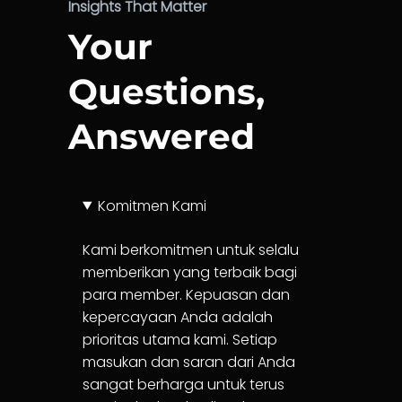
Insights That Matter
Your
Questions,
Answered
Komitmen Kami
Kami berkomitmen untuk selalu
memberikan yang terbaik bagi
para member. Kepuasan dan
kepercayaan Anda adalah
prioritas utama kami. Setiap
masukan dan saran dari Anda
sangat berharga untuk terus