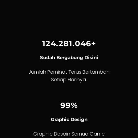
124.281.046+
Sudah Bergabung Disini
Jumlah Peminat Terus Bertambah
Setiap Harinya.
99%
Graphic Design
Graphic Desain Semua Game