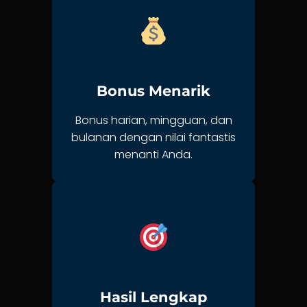
Bonus Menarik
Bonus harian, mingguan, dan
bulanan dengan nilai fantastis
menanti Anda.
Hasil Lengkap