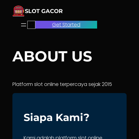
Skip
SLOT GACOR
to
content
Search
Get Started
ABOUT US
Platform slot online terpercaya sejak 2015
Siapa Kami?
Kami adalah platform slot online