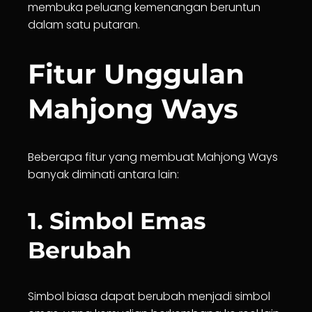
membuka peluang kemenangan beruntun
dalam satu putaran.
Fitur Unggulan
Mahjong Ways
Beberapa fitur yang membuat Mahjong Ways
banyak diminati antara lain:
1. Simbol Emas
Berubah
Simbol biasa dapat berubah menjadi simbol