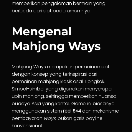
memberikan pengalaman bermain yang
berbeda dari slot pada umumnya.
Mengenal
Mahjong Ways
Mahjong Ways merupakan permainan slot
dengan konsep yang terinspirasi dari
permainan mahjong klasik asal Tiongkok.
Simbol-simbol yang digunakan menyerupai
ubin mahjong, sehingga memberikan nuansa
budaya Asia yang kental. Game ini biasanya
menggunakan sistem
reel 5×4
dan mekanisme
pembayaran
ways
, bukan garis payline
konvensional.