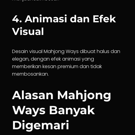
4. Animasi dan Efek
Visual
Desain visual Mahjong Ways dibuat halus dan
elegan, dengan efek animasi yang
memberikan kesan premium dan tidak
membosankan.
Alasan Mahjong
Ways Banyak
Digemari