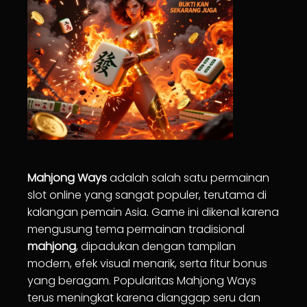
Mahjong Ways
adalah salah satu permainan
slot online yang sangat populer, terutama di
kalangan pemain Asia. Game ini dikenal karena
mengusung tema permainan tradisional
mahjong
, dipadukan dengan tampilan
modern, efek visual menarik, serta fitur bonus
yang beragam. Popularitas Mahjong Ways
terus meningkat karena dianggap seru dan