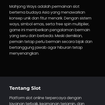
Mahjong Ways adalah permainan slot
bertema budaya Asia yang menawarkan
konsep unik dan fitur menarik. Dengan sistem
ways, simbol emas, serta free spin multiplier,
game ini memberikan pengalaman bermain
yang seru dan berbeda. Meski demikian,
pemain tetap perlu bermain secara bijak dan
bertanggung jawab agar hiburan tetap
menyenangkan.
Tentang Slot
Platform slot online terpercaya dengan
layanan terbaik, keamanan terjamin, dan