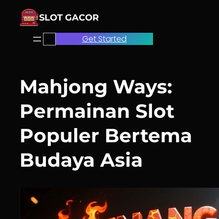
Skip
SLOT GACOR
to
content
Search
Get Started
Mahjong Ways:
Permainan Slot
Populer Bertema
Budaya Asia