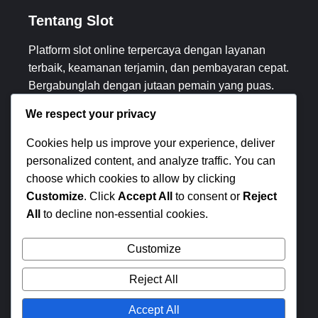
Tentang Slot
Platform slot online terpercaya dengan layanan
terbaik, keamanan terjamin, dan pembayaran cepat.
Bergabunglah dengan jutaan pemain yang puas.
Layanan
We respect your privacy
Home
Cookies help us improve your experience, deliver
Blog
personalized content, and analyze traffic. You can
About Us
choose which cookies to allow by clicking
Privacy Policy
Customize
. Click
Accept All
to consent or
Reject
Mitra Kami
All
to decline non-essential cookies.
slot gacor hari ini
Customize
keluaran hk
piagamslot
Reject All
cssbet
Accept All