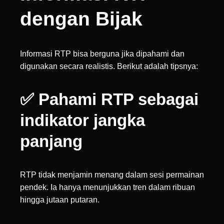
dengan Bijak
Informasi RTP bisa berguna jika dipahami dan
digunakan secara realistis. Berikut adalah tipsnya:
✅
Pahami RTP sebagai
indikator jangka
panjang
RTP tidak menjamin menang dalam sesi permainan
pendek. Ia hanya menunjukkan tren dalam ribuan
hingga jutaan putaran.