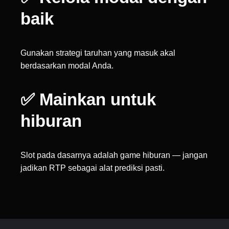
baik
Gunakan strategi taruhan yang masuk akal
berdasarkan modal Anda.
✅
Mainkan untuk
hiburan
Slot pada dasarnya adalah game hiburan — jangan
jadikan RTP sebagai alat prediksi pasti.