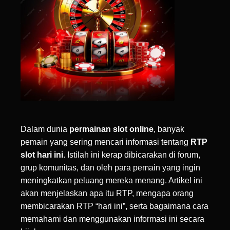
Dalam dunia
permainan slot online
, banyak
pemain yang sering mencari informasi tentang
RTP
slot hari ini
. Istilah ini kerap dibicarakan di forum,
grup komunitas, dan oleh para pemain yang ingin
meningkatkan peluang mereka menang. Artikel ini
akan menjelaskan apa itu RTP, mengapa orang
membicarakan RTP “hari ini”, serta bagaimana cara
memahami dan menggunakan informasi ini secara