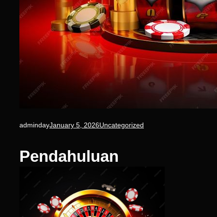
adminday
January 5, 2026
Uncategorized
Pendahuluan